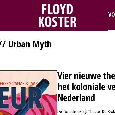
VO
 // Urban Myth
Vier nieuwe the
het koloniale v
Nederland
De Toneelmakerij, Theater De Krak