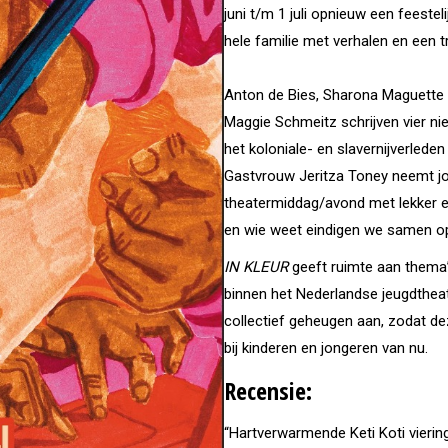
juni t/m 1 juli opnieuw een feesteli
hele familie met verhalen en een tr
Anton de Bies, Sharona Maguette 
Maggie Schmeitz schrijven vier nie
het koloniale- en slavernijverlede
Gastvrouw Jeritza Toney neemt jo
theatermiddag/avond met lekker 
en wie weet eindigen we samen op
IN KLEUR
geeft ruimte aan thema’
binnen het Nederlandse jeugdtheat
collectief geheugen aan, zodat de
bij kinderen en jongeren van nu.
Recensie:
“Hartverwarmende Keti Koti vierin