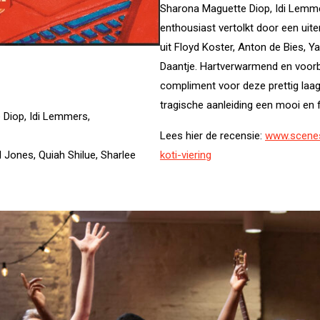
Sharona Maguette Diop, Idi Lemm
enthousiast vertolkt door een uit
uit Floyd Koster, Anton de Bies, Y
Daantje. Hartverwarmend en voorbe
compliment voor deze prettig laag
tragische aanleiding een mooi en f
 Diop, Idi Lemmers,
Lees hier de recensie:
www.scenes
koti-viering
l Jones, Quiah Shilue, Sharlee