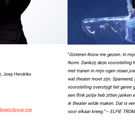
“
Gisteren Know me gezien. In mijn 
Nomi. Dankzij deze voorstelling h
met tranen in mijn ogen staan joel
r, Joep Hendrikx
wat theater moet zijn. Spannend, 
voorstelling overstijgt het genre
een flink potje heb zitten janken
ik theater wilde maken. Dat is een
llingen/know-me
voor elkaar kreeg.”
–
ELFIE TROMP