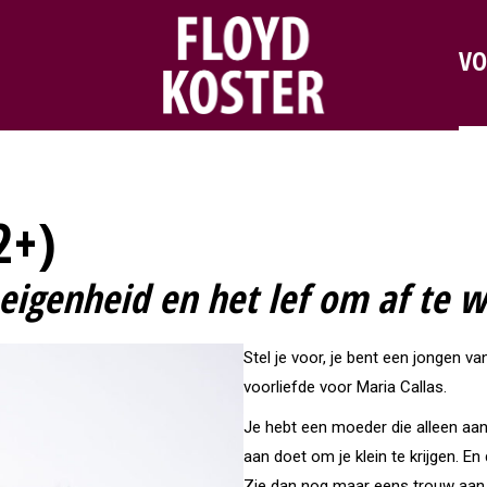
VO
2+)
eigenheid en het lef om af te w
Stel je voor, je bent een jongen v
voorliefde voor Maria Callas.
Je hebt een moeder die alleen aan 
aan doet om je klein te krijgen. E
Zie dan nog maar eens trouw aan je