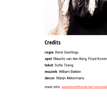
Credits
regie
: René Geerlings
spel
: Maurits van den Berg, Floyd Koste
tekst
: Sofie Tseng
muziek
: William Bakker
decor
: Marijn Akkermans
meer info:
www.bontehond.net/voorste